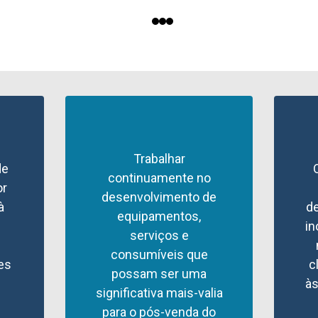
Trabalhar
de
continuamente no
or
desenvolvimento de
à
d
equipamentos,
in
serviços e
consumíveis que
es
c
possam ser uma
à
significativa mais-valia
para o pós-venda do